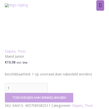
Ga
HO
naar
de
Mand
Prijsklasse:
Prijsklasse:
inhoud
Junior
€26,89
€23,89
aantal
tot
tot
€37,89
€51,89
Slapen
,
Thuis
Mand Junior
€
19,98
incl. btw
Beschikbaarheid:
1 op voorraad (kan nabesteld worden)
TOEVOEGEN AAN WINKELWAGEN
SKU:
EAN13- 4057589382511
Categorieën:
Slapen
,
Thuis